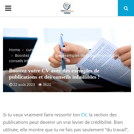
PRIMARY
MENU
Home
curriculum vitae
Boostez votre CV avec des exemples de publications et des
conseils infaillibles !
Boostez votre CV avec des exemples de
publications et des conseils infaillibles !
22 août 2023
3620
Si tu veux vraiment faire ressortir ton
CV
, la section des
publications peut devenir un vrai levier de crédibilité. Bien
utilisée, elle montre que tu ne fais pas seulement “du travail”,